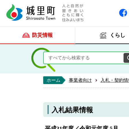
人と自然が響きあい
城里町ホー
防災情報
くらし
ホーム
事業者向け
入札・契約情
入札結果情報
平成31年度／令和元年度 5月