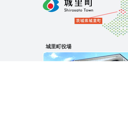
城里町役場
〒311-4391
茨城県東茨城郡城里町大字石塚1428-25
電話番号 / 029-288-3111(代)