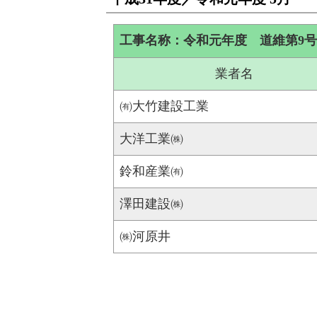
工事名称：令和元年度 道維第9号
業者名
㈲大竹建設工業
大洋工業㈱
鈴和産業㈲
澤田建設㈱
㈱河原井