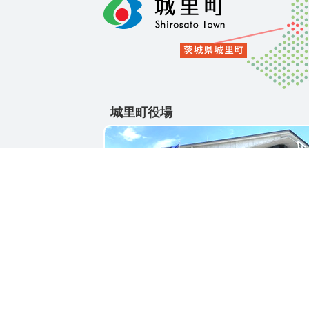
城里町役場
〒311-4391
茨城県東茨城郡城里町大字石塚1428-25
電話番号 / 029-288-3111(代)