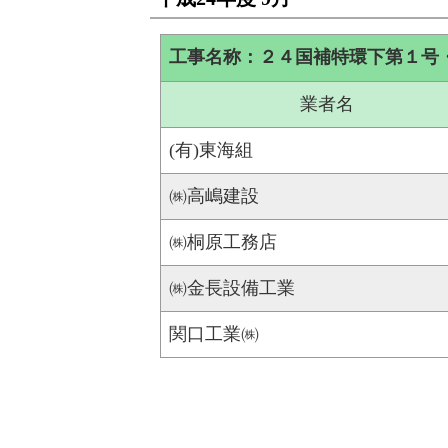
工事名称：２４国補特環下第１号
業者名
(有)東海組
㈱高嶋建設
㈱桐原工務店
㈱金長設備工業
関口工業㈱