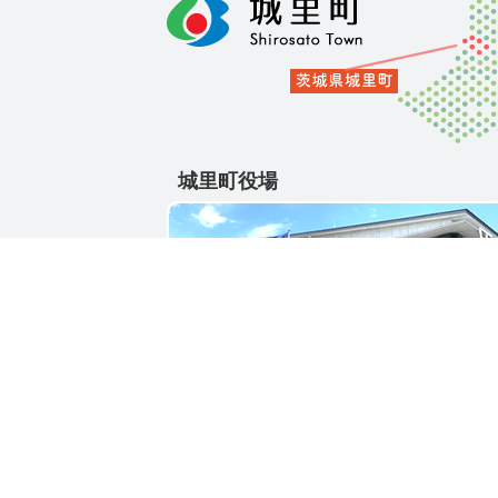
城里町役場
〒311-4391
茨城県東茨城郡城里町大字石塚1428-25
電話番号 / 029-288-3111(代)