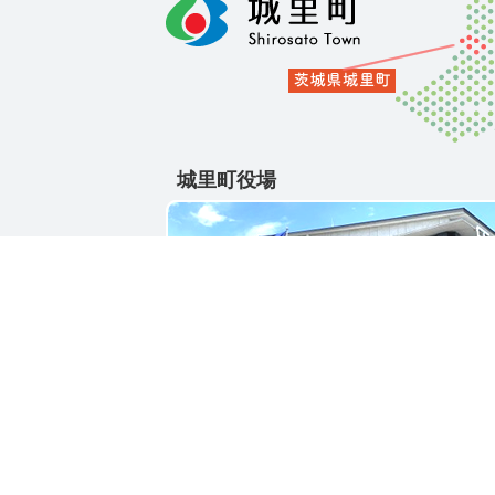
城里町役場
〒311-4391
茨城県東茨城郡城里町大字石塚1428-25
電話番号 / 029-288-3111(代)