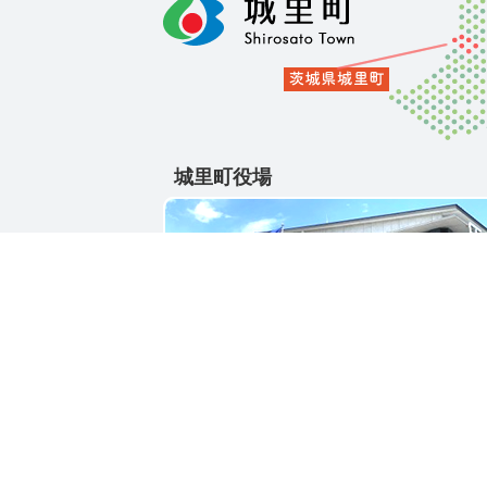
城里町役場
〒311-4391
茨城県東茨城郡城里町大字石塚1428-25
電話番号 / 029-288-3111(代)