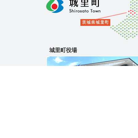
城里町役場
〒311-4391
茨城県東茨城郡城里町大字石塚1428-25
電話番号 / 029-288-3111(代)