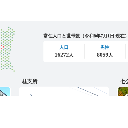
城里町
桂支所
七