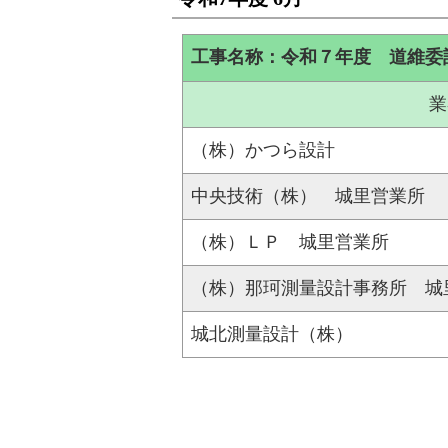
工事名称：令和７年度 道維委
業
（株）かつら設計
中央技術（株） 城里営業所
（株）ＬＰ 城里営業所
（株）那珂測量設計事務所 城
城北測量設計（株）