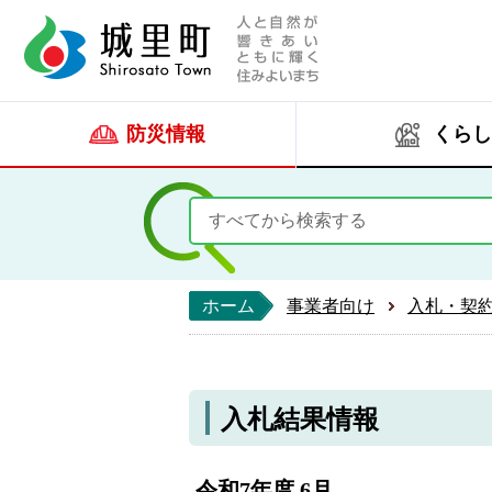
人と自然が響きあい
城里町ホー
防災情報
くらし
ホーム
事業者向け
入札・契
入札結果情報
令和7年度 6月