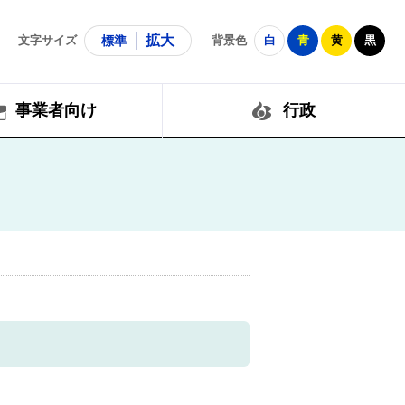
拡大
文字サイズ
標準
背景色
白
青
黄
黒
事業者向け
行政