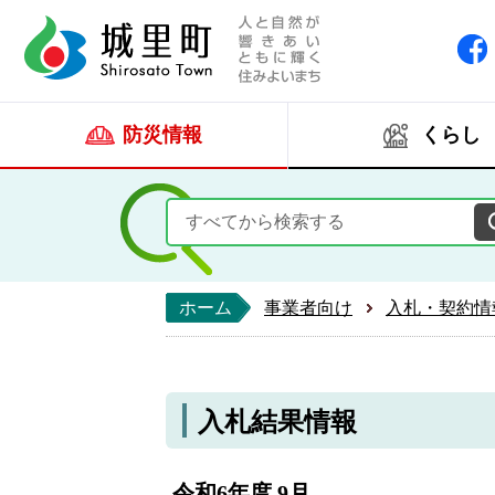
人と自然が響きあい
城里町ホー
防災情報
くらし
ホーム
事業者向け
入札・契約情
入札結果情報
令和6年度 9月