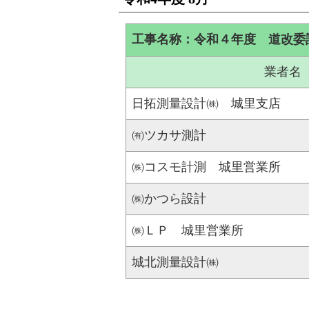
工事名称：令和４年度 道改委
業者名
日拓測量設計㈱ 城里支店
㈲ツカサ測計
㈱コスモ計測 城里営業所
㈱かつら設計
㈱ＬＰ 城里営業所
城北測量設計㈱