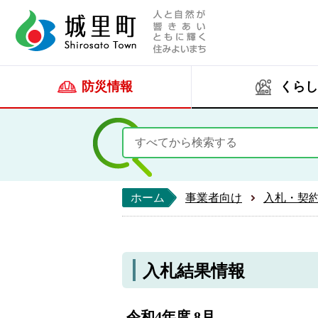
人と自然が響きあい
城里町ホー
防災情報
くらし
ホーム
事業者向け
入札・契
入札結果情報
令和4年度 8月