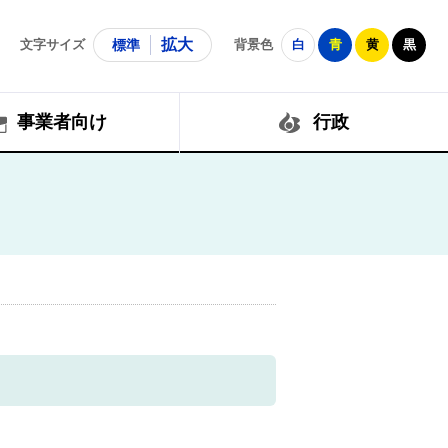
拡大
文字サイズ
標準
背景色
白
青
黄
黒
事業者向け
行政