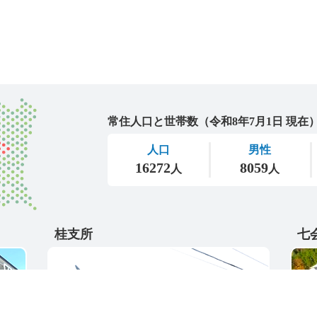
城里町
桂支所
七