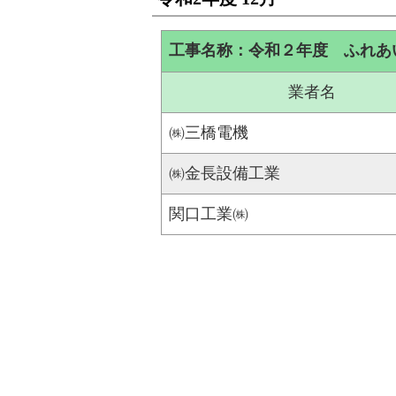
工事名称：令和２年度 ふれあ
業者名
㈱三橋電機
㈱金長設備工業
関口工業㈱