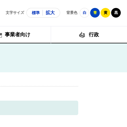
拡大
文字サイズ
標準
背景色
白
青
黄
黒
事業者向け
行政