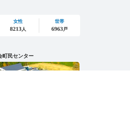
会町民センター
1-4402
県東茨城郡城里町大字小勝2268-3