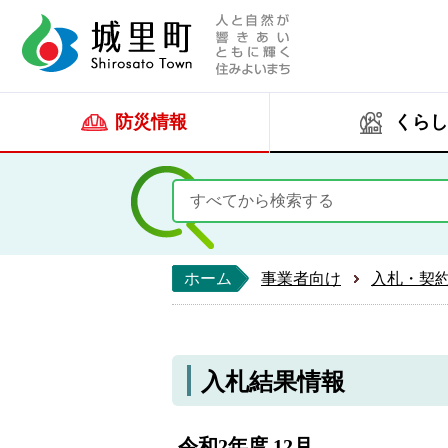
人と自然が響きあい
城里町ホー
防災情報
くらし
ホーム
事業者向け
入札・契
入札結果情報
令和2年度 12月