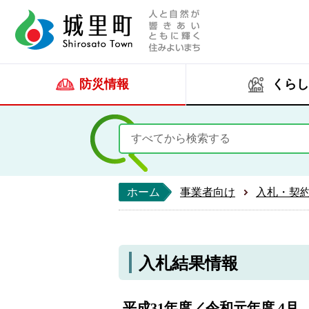
人と自然が響きあい
城里町ホー
防災情報
くらし
ホーム
事業者向け
入札・契
入札結果情報
平成31年度／令和元年度 4月