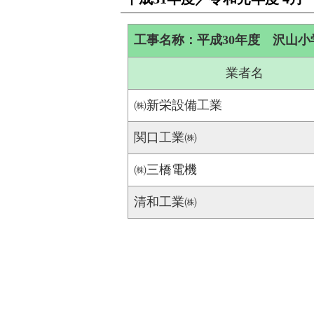
工事名称：平成30年度 沢山
業者名
㈱新栄設備工業
関口工業㈱
㈱三橋電機
清和工業㈱