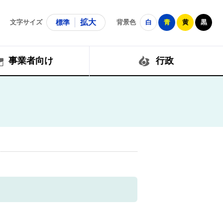
拡大
文字サイズ
標準
背景色
白
青
黄
黒
事業者向け
行政