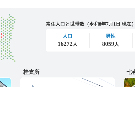
城里町
桂支所
七