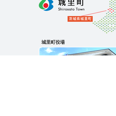
城里町役場
〒311-4391
茨城県東茨城郡城里町大字石塚1428-25
電話番号 / 029-288-3111(代)