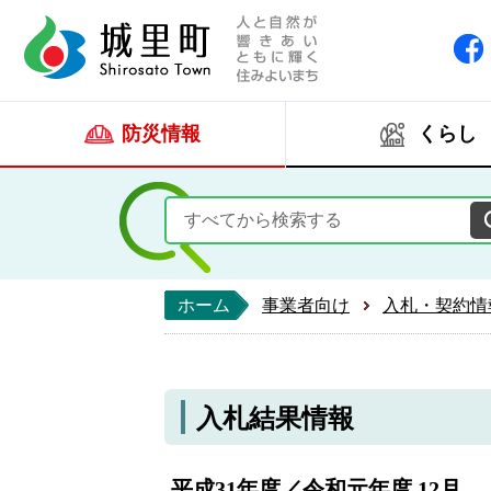
人と自然が響きあい
城里町ホー
防災情報
くらし
ホーム
事業者向け
入札・契約情
入札結果情報
平成31年度／令和元年度 12月