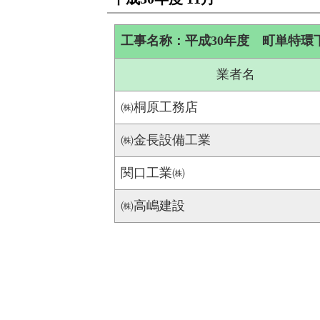
工事名称：平成30年度 町単特環
業者名
㈱桐原工務店
㈱金長設備工業
関口工業㈱
㈱高嶋建設