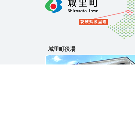
城里町役場
〒311-4391
茨城県東茨城郡城里町大字石塚1428-25
電話番号 / 029-288-3111(代)