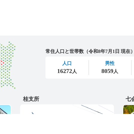
城里町
桂支所
七