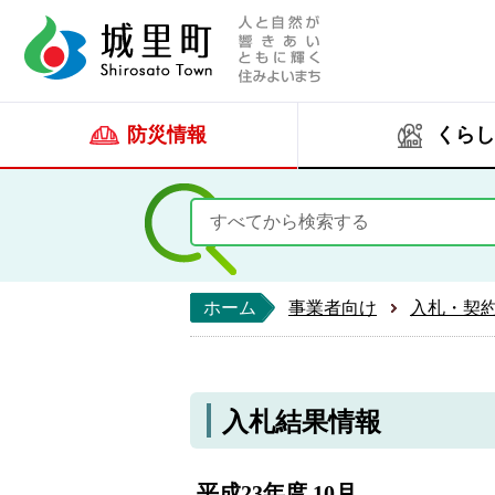
人と自然が響きあい
城里町ホー
防災情報
くらし
ホーム
事業者向け
入札・契
入札結果情報
平成23年度 10月