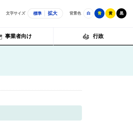
拡大
文字サイズ
標準
背景色
白
青
黄
黒
事業者向け
行政