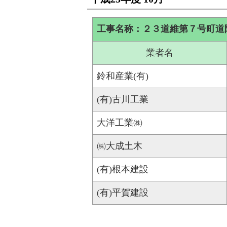
工事名称：２３道維第７号町道
業者名
鈴和産業(有)
(有)古川工業
大洋工業㈱
㈱大成土木
(有)根本建設
(有)平賀建設