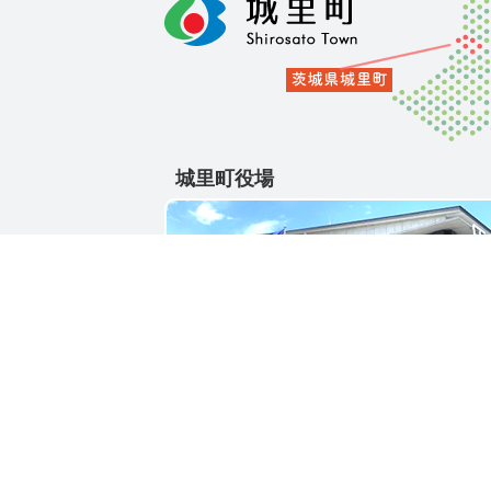
城里町役場
〒311-4391
茨城県東茨城郡城里町大字石塚1428-25
電話番号 / 029-288-3111(代)