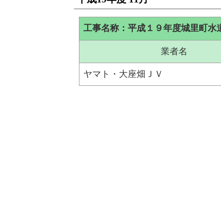
工事名称：平成１９年度城里町水
業者名
ヤマト・大座畑ＪＶ