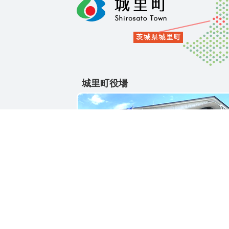
城里町役場
〒311-4391
茨城県東茨城郡城里町大字石塚1428-25
電話番号 / 029-288-3111(代)