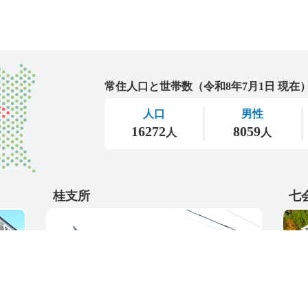
城里町
桂支所
七