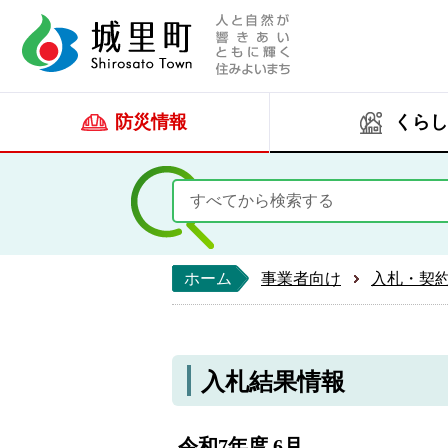
人と自然が響きあい
城里町ホー
防災情報
くらし
ホーム
事業者向け
入札・契
入札結果情報
令和7年度 6月