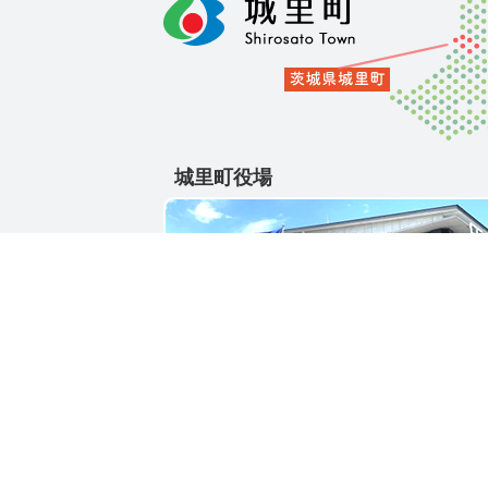
城里町役場
〒311-4391
茨城県東茨城郡城里町大字石塚1428-25
電話番号 / 029-288-3111(代)