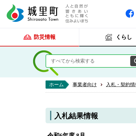
人と自然が響きあい
城里町ホー
防災情報
くらし
ホーム
事業者向け
入札・契約情
入札結果情報
令和6年度 8月