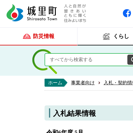
人と自然が響きあい
城里町ホー
防災情報
くらし
ホーム
事業者向け
入札・契約情
入札結果情報
令和6年度 5月