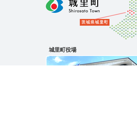
城里町役場
〒311-4391
茨城県東茨城郡城里町大字石塚1428-25
電話番号 / 029-288-3111(代)