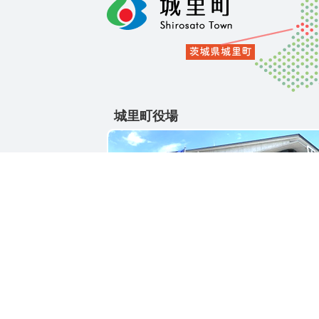
城里町役場
〒311-4391
茨城県東茨城郡城里町大字石塚1428-25
電話番号 / 029-288-3111(代)