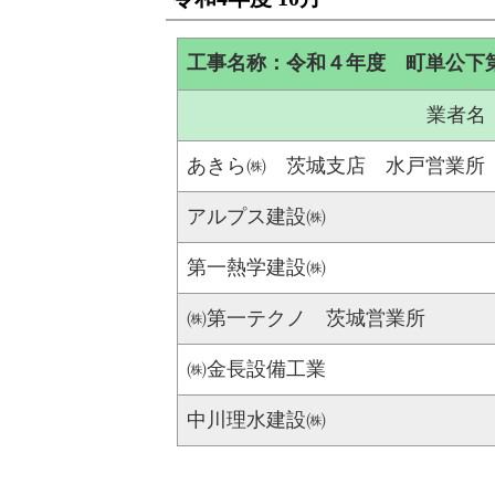
工事名称：令和４年度 町単公下
業者名
あきら㈱ 茨城支店 水戸営業所
アルプス建設㈱
第一熱学建設㈱
㈱第一テクノ 茨城営業所
㈱金長設備工業
中川理水建設㈱