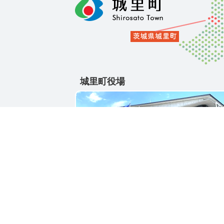
城里町役場
〒311-4391
茨城県東茨城郡城里町大字石塚1428-25
電話番号 / 029-288-3111(代)