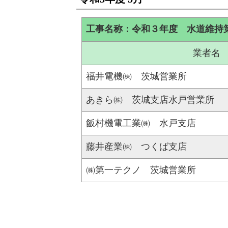
工事名称：令和３年度 水道維持
業者名
福井電機㈱ 茨城営業所
あきら㈱ 茨城支店水戸営業所
飯村機電工業㈱ 水戸支店
藤井産業㈱ つくば支店
㈱第一テクノ 茨城営業所