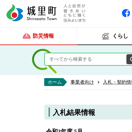
人と自然が響きあい
城里町ホー
防災情報
くらし
ホーム
事業者向け
入札・契約情
入札結果情報
令和3年度 5月