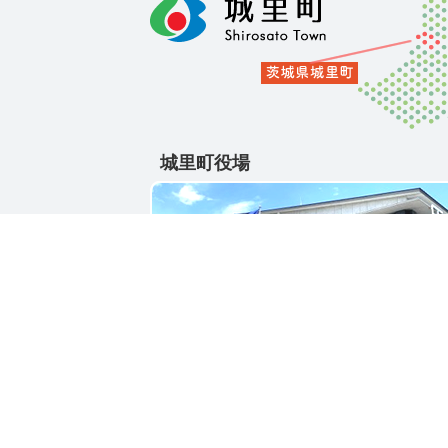
城里町役場
〒311-4391
茨城県東茨城郡城里町大字石塚1428-25
電話番号 / 029-288-3111(代)