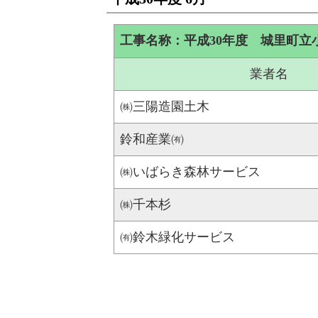
工事名称：平成30年度 城里町立
業者名
㈱三陽造園土木
鈴和産業㈲
㈱いばらき森林サービス
㈱千本杉
㈲鈴木緑化サービス