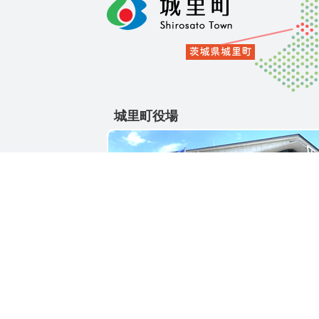
城里町役場
〒311-4391
茨城県東茨城郡城里町大字石塚1428-25
電話番号 / 029-288-3111(代)