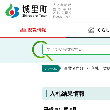
人と自然が響きあい
城里町ホー
防災情報
くらし
ホーム
事業者向け
入札・契
入札結果情報
平成28年度 6月