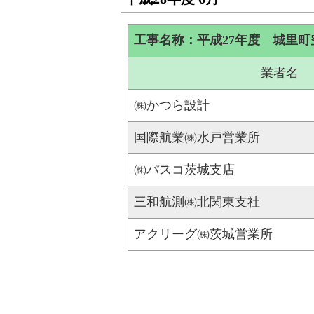
工事名称：平成27年度 城里
業者名
㈱かつら設計
国際航業㈱水戸営業所
㈱パスコ茨城支店
三和航測㈱北関東支社
アクリーグ㈱茨城営業所