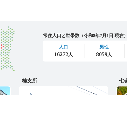
城里町
桂支所
七