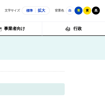
拡大
文字サイズ
標準
背景色
白
青
黄
黒
事業者向け
行政