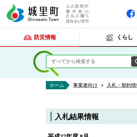
人と自然が響きあい
城里町ホー
防災情報
くらし
ホーム
事業者向け
入札・契約情
入札結果情報
平成27年度 8月