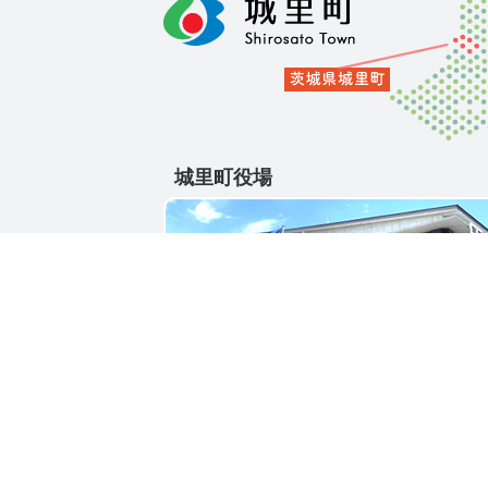
城里町役場
〒311-4391
茨城県東茨城郡城里町大字石塚1428-25
電話番号 / 029-288-3111(代)