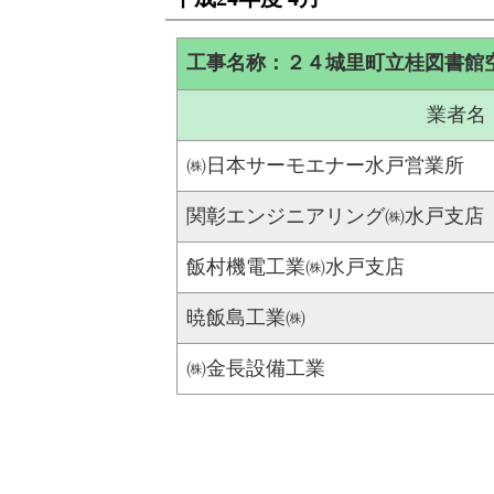
工事名称：２４城里町立桂図書館
業者名
㈱日本サーモエナー水戸営業所
関彰エンジニアリング㈱水戸支店
飯村機電工業㈱水戸支店
暁飯島工業㈱
㈱金長設備工業