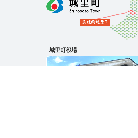
城里町役場
〒311-4391
茨城県東茨城郡城里町大字石塚1428-25
電話番号 / 029-288-3111(代)