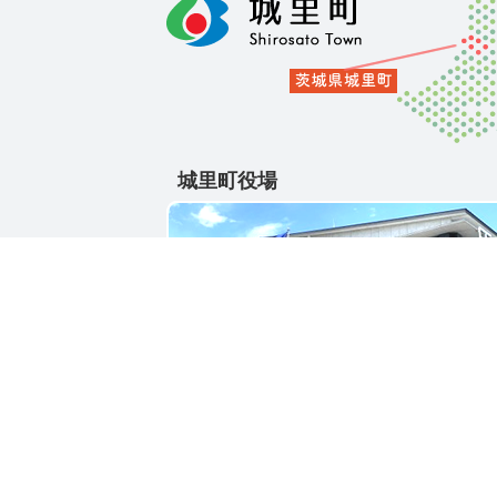
城里町役場
〒311-4391
茨城県東茨城郡城里町大字石塚1428-25
電話番号 / 029-288-3111(代)