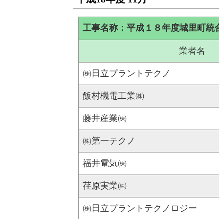
工事名称：平成１８年度城里町統
業者名
㈱日立プラントテクノ
飯村機電工業㈱
藤井産業㈱
㈱第一テクノ
福井電気㈱
荏原実業㈱
㈱日立プラントテクノロジー