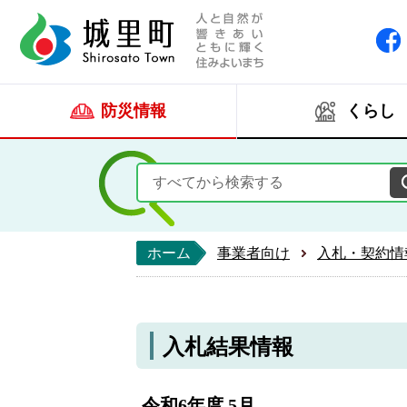
人と自然が響きあい
城里町ホー
防災情報
くらし
ホーム
事業者向け
入札・契約情
入札結果情報
令和6年度 5月