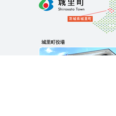
城里町役場
〒311-4391
茨城県東茨城郡城里町大字石塚1428-25
電話番号 / 029-288-3111(代)