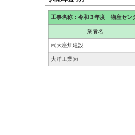
工事名称：令和３年度 物産セン
業者名
㈲大座畑建設
大洋工業㈱