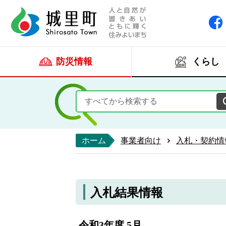
人と自然が響きあい
城里町ホー
防災情報
くらし
ホーム
事業者向け
入札・契約情
入札結果情報
令和3年度 5月