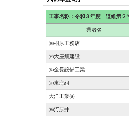
工事名称：令和３年度 道維第２
業者名
㈱桐原工務店
㈲大座畑建設
㈱金長設備工業
㈲東海組
大洋工業㈱
㈱河原井