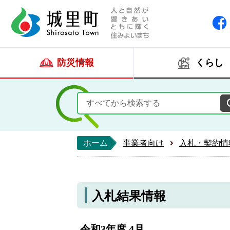
人と自然が響きあい
城里町ホー
防災情報
くらし
ホーム
事業者向け
入札・契約情
入札結果情報
令和3年度 4月