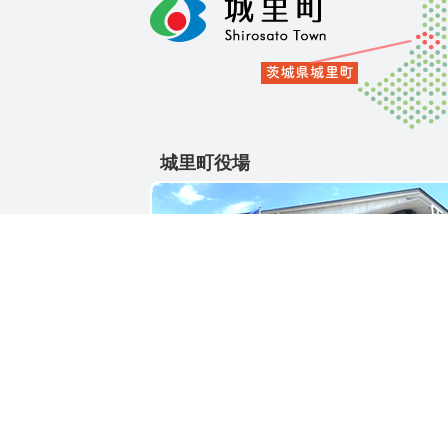
城里町役場
〒311-4391
茨城県東茨城郡城里町大字石塚1428-25
電話番号 / 029-288-3111(代)