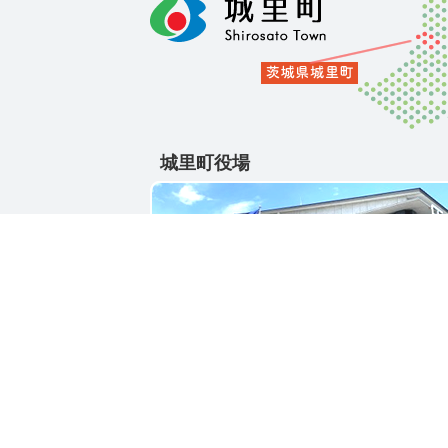
城里町役場
〒311-4391
茨城県東茨城郡城里町大字石塚1428-25
電話番号 / 029-288-3111(代)