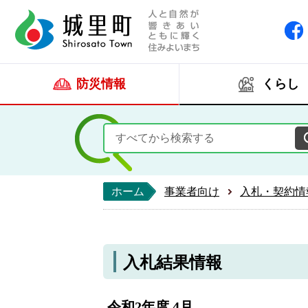
人と自然が響きあい
城里町ホー
防災情報
くらし
ホーム
事業者向け
入札・契約情
入札結果情報
令和2年度 4月