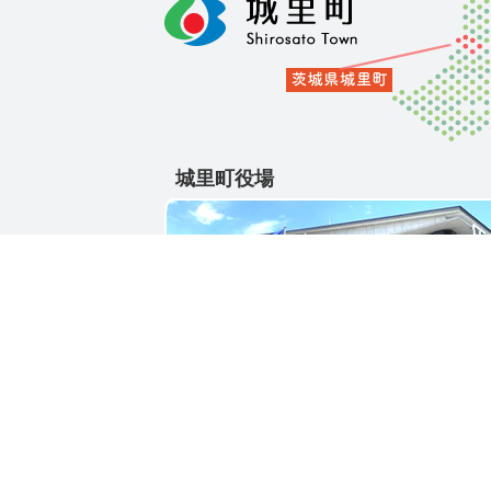
城里町役場
〒311-4391
茨城県東茨城郡城里町大字石塚1428-25
電話番号 / 029-288-3111(代)