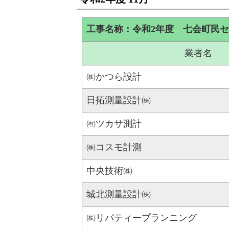
工事名称：令和2年度 七会町民
業者名
㈱かつら設計
日拓測量設計㈱
㈲ツカサ測計
㈱コスモ計測
中央技術㈱
城北測量設計㈱
㈱リバティープランニング