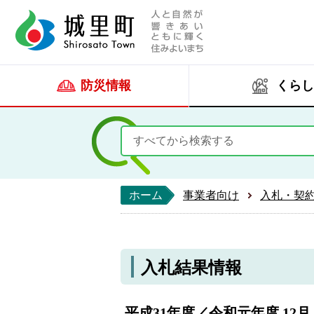
人と自然が響きあい
城里町ホー
防災情報
くらし
ホーム
事業者向け
入札・契
入札結果情報
平成31年度／令和元年度 12月