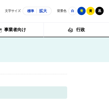
拡大
文字サイズ
標準
背景色
白
青
黄
黒
事業者向け
行政