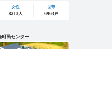
会町民センター
1-4402
県東茨城郡城里町大字小勝2268-3
号 / 0296-88-3111