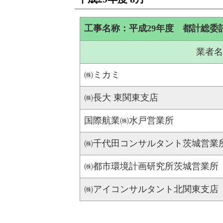
工事名称：平成29年度 都計総委
業者名
㈱ミカミ
㈱長大 東関東支店
国際航業㈱水戸営業所
㈱千代田コンサルタント茨城営業
㈱都市環境計画研究所茨城営業所
㈱アイコンサルタント北関東支店