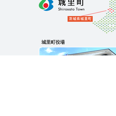
城里町役場
〒311-4391
茨城県東茨城郡城里町大字石塚1428-25
電話番号 / 029-288-3111(代)