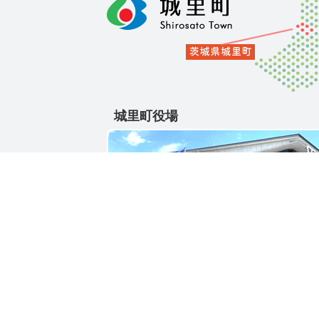
城里町役場
〒311-4391
茨城県東茨城郡城里町大字石塚1428-25
電話番号 / 029-288-3111(代)