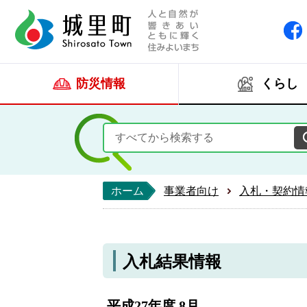
人と自然が響きあい
城里町ホー
防災情報
くらし
ホーム
事業者向け
入札・契約情
入札結果情報
平成27年度 8月