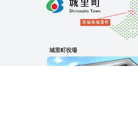
城里町役場
〒311-4391
茨城県東茨城郡城里町大字石塚1428-25
電話番号 / 029-288-3111(代)