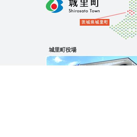
城里町役場
〒311-4391
茨城県東茨城郡城里町大字石塚1428-25
電話番号 / 029-288-3111(代)