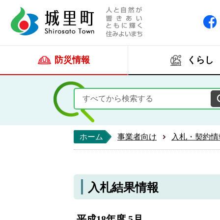
人と自然が響きあい
城里町ホー
防災情報
くらし
ホーム
事業者向け
入札・契約情
入札結果情報
平成18年度 5月