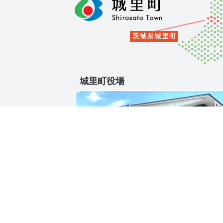
城里町役場
〒311-4391
茨城県東茨城郡城里町大字石塚1428-25
電話番号 / 029-288-3111(代)