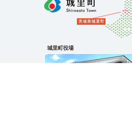
城里町役場
〒311-4391
茨城県東茨城郡城里町大字石塚1428-25
電話番号 / 029-288-3111(代)