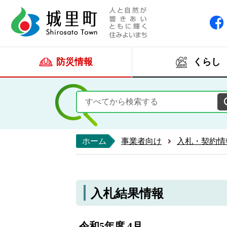
人と自然が響きあい
城里町ホー
防災情報
くらし
ホーム
事業者向け
入札・契約情
入札結果情報
令和5年度 4月