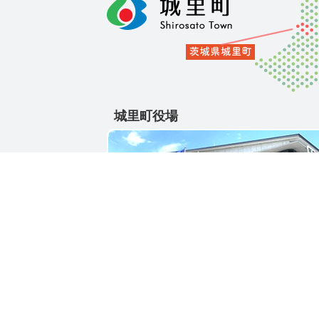
城里町役場
〒311-4391
茨城県東茨城郡城里町大字石塚1428-25
電話番号 / 029-288-3111(代)