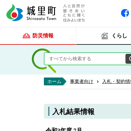
人と自然が響きあい
城里町ホー
防災情報
くらし
ホーム
事業者向け
入札・契約情
入札結果情報
令和3年度 7月