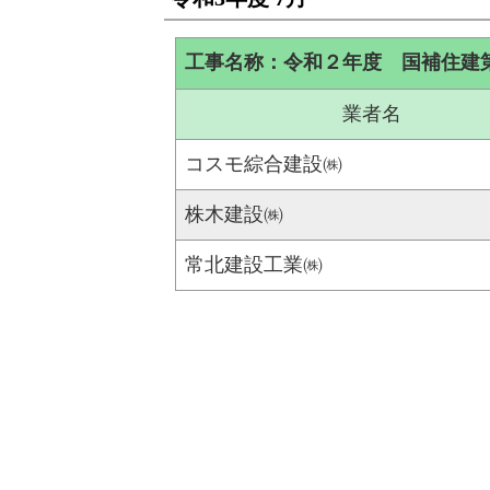
工事名称：令和２年度 国補住建
業者名
コスモ綜合建設㈱
株木建設㈱
常北建設工業㈱