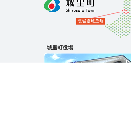
城里町役場
〒311-4391
茨城県東茨城郡城里町大字石塚1428-25
電話番号 / 029-288-3111(代)