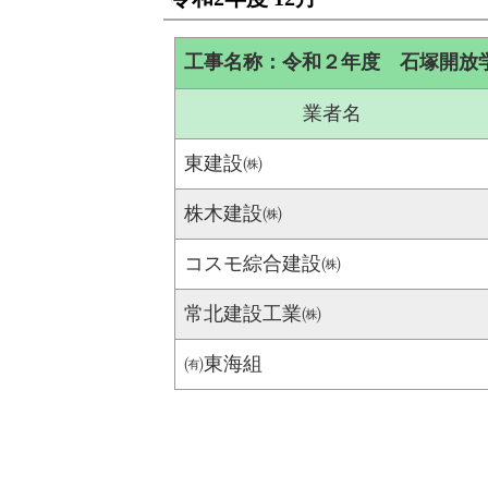
工事名称：令和２年度 石塚開放
業者名
東建設㈱
株木建設㈱
コスモ綜合建設㈱
常北建設工業㈱
㈲東海組