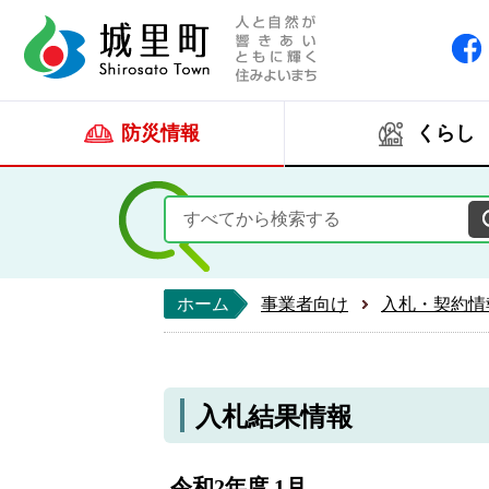
人と自然が響きあい
城里町ホー
防災情報
くらし
ホーム
事業者向け
入札・契約情
入札結果情報
令和2年度 1月