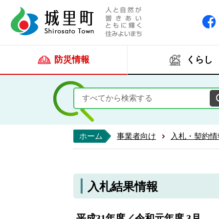
人と自然が響きあい
城里町ホー
防災情報
くらし
ホーム
事業者向け
入札・契約情
入札結果情報
平成31年度／令和元年度 3月