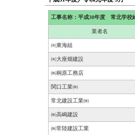
工事名称：平成30年度 常北学校
業者名
㈲東海組
㈲大座畑建設
㈱桐原工務店
関口工業㈱
常北建設工業㈱
㈱高嶋建設
㈱常陸建設工業