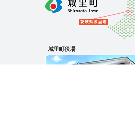
城里町役場
〒311-4391
茨城県東茨城郡城里町大字石塚1428-25
電話番号 / 029-288-3111(代)