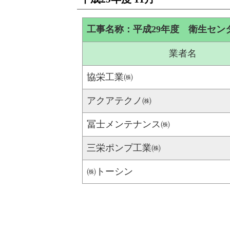
工事名称：平成29年度 衛生セン
業者名
協栄工業㈱
アクアテクノ㈱
冨士メンテナンス㈱
三栄ポンプ工業㈱
㈱トーシン