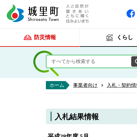
人と自然が響きあい
城里町ホー
防災情報
くらし
ホーム
事業者向け
入札・契約情
入札結果情報
平成28年度 5月