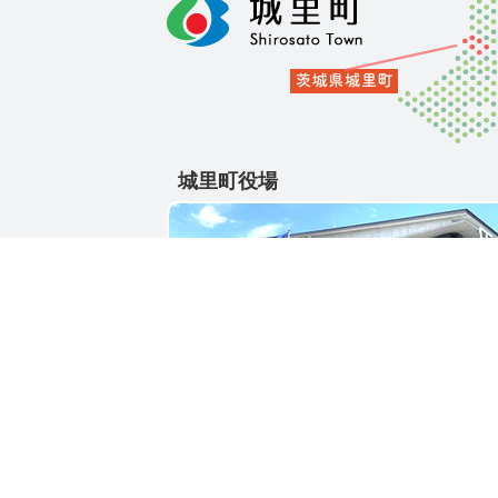
城里町役場
〒311-4391
茨城県東茨城郡城里町大字石塚1428-25
電話番号 / 029-288-3111(代)