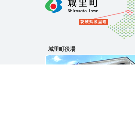
城里町役場
〒311-4391
茨城県東茨城郡城里町大字石塚1428-25
電話番号 / 029-288-3111(代)