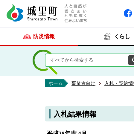
人と自然が響きあい
城里町ホー
防災情報
くらし
ホーム
事業者向け
入札・契約情
入札結果情報
平成28年度 4月